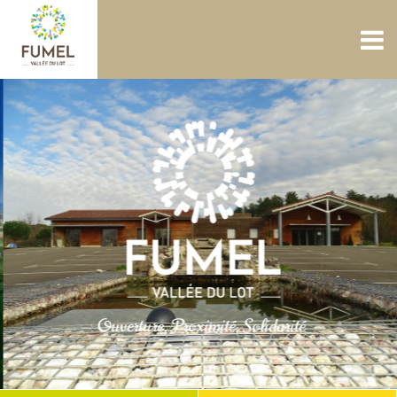
ACCUEIL
NOUS CONNAÎTRE
SERVICES
PROJETS
CULTURE PATRIMOINE
SITES AQUATIQUES
TOURISME
CONTACTS
Ouverture, Proximité, Solidarité