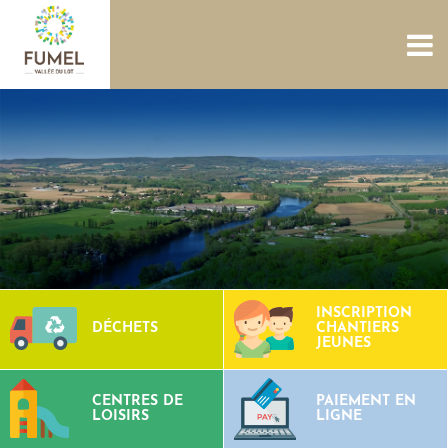
ACCUEIL
NOUS CONNAÎTRE
SERVICES
PROJETS
CULTURE PATRIMOINE
SITES AQUATIQUES
TOURISME
CONTACTS
INSCRIPTION
DÉCHETS
CHANTIERS
JEUNES
CENTRES DE
PAIEMENT EN
LOISIRS
LIGNE