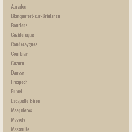
Auradou
Blanquefort-sur-Briolance
Bourlens
Cazideroque
Condezaygues
Courbiac
Cuzorn
Dausse
Frespech
Fumel
Lacapelle-Biron
Masquières
Massels
Massoulès