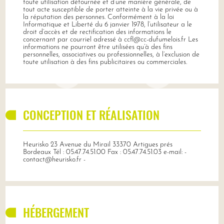
toute utilisation détournée et d’une manière générale, de
tout acte susceptible de porter atteinte à la vie privée ou à
la réputation des personnes. Conformément à la loi
Informatique et Liberté du 6 janvier 1978, l’utilisateur a le
droit d’accès et de rectification des informations le
concernant par courriel adressé à ccfl@cc-dufumelois.fr Les
informations ne pourront être utilisées qu’à des fins
personnelles, associatives ou professionnelles, à l’exclusion de
toute utilisation à des fins publicitaires ou commerciales.
CONCEPTION ET RÉALISATION
Heurisko 23 Avenue du Mirail 33370 Artigues prés
Bordeaux Tél : 05.47.74.51.00 Fax : 05.47.74.51.03 e-mail: -
contact@heurisko.fr -
HÉBERGEMENT