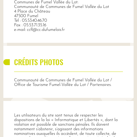
Communes de Fumel Vallée du Lot:
Communauté de Communes de Fumel Vallée du Lot
4 Place du Château
47500 Fumel
Tél : 05.53.40.46.70
Fax : 05.53.71.35.16
e-mail: ccfl@cc-dufumelois.fr
CRÉDITS PHOTOS
Communauté de Communes de Fumel Vallée du Lot /
Office de Tourisme Fumel-Vallée du Lot / Partenaires.
Les utilisateurs du site sont tenus de respecter les
dispositions de la loi « Informatique et Libertés », dont la
violation est passible de sanctions pénales. Ils doivent
notamment s’abstenir, s’agissant des informations
nominatives auxquelles ils accèdent, de toute collecte, de