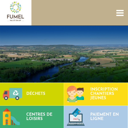
ACCUEIL
NOUS CONNAÎTRE
SERVICES
PROJETS
CULTURE PATRIMOINE
SITES AQUATIQUES
TOURISME
CONTACTS
INSCRIPTION
DÉCHETS
CHANTIERS
JEUNES
CENTRES DE
PAIEMENT EN
LOISIRS
LIGNE