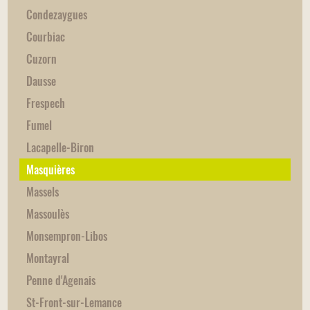
Condezaygues
Courbiac
Cuzorn
Dausse
Frespech
Fumel
Lacapelle-Biron
Masquières
Massels
Massoulès
Monsempron-Libos
Montayral
Penne d'Agenais
St-Front-sur-Lemance