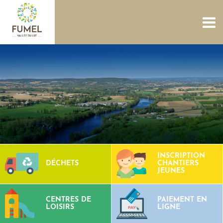
ACCUEIL
NOUS CONNAÎTRE
SERVICES
PROJETS
CULTURE PATRIMOINE
SITES AQUATIQUES
TOURISME
CONTACTS
INSCRIPTION
DÉCHETS
CHANTIERS
JEUNES
CENTRES DE
PAIEMENT EN
LOISIRS
LIGNE