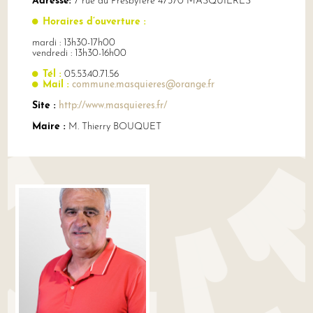
Adresse:
7 rue du Presbytère 47370 MASQUIERES
Horaires d’ouverture :
mardi : 13h30-17h00
vendredi : 13h30-16h00
Tél :
05.53.40.71.56
Mail :
commune.masquieres@orange.fr
Site :
http://www.masquieres.fr/
Maire :
M. Thierry BOUQUET