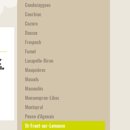
Condezaygues
Courbiac
Cuzorn
Dausse
Frespech
Fumel
Lacapelle-Biron
e
e
Masquières
le
Massels
Massoulès
Monsempron-Libos
Montayral
Penne d'Agenais
St-Front-sur-Lemance