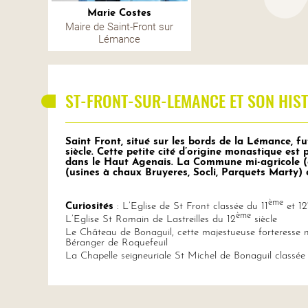
Marie Costes
Maire de Saint-Front sur
Lémance
ST-FRONT-SUR-LEMANCE ET SON HIST
Saint Front, situé sur les bords de la Lémance, f
siècle. Cette petite cité d’origine monastique est
dans le Haut Agenais. La Commune mi-agricole (cu
(usines à chaux Bruyeres, Socli, Parquets Marty) c
ème
Curiosités
: L’Eglise de St Front classée du 11
et 12
ème
L’Eglise St Romain de Lastreilles du 12
siècle
Le Château de Bonaguil, cette majestueuse forteresse 
Béranger de Roquefeuil
La Chapelle seigneuriale St Michel de Bonaguil classée