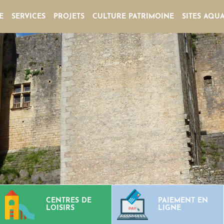
E
SERVICES
PROJETS
CULTURE PATRIMOINE
SITES AQU
CENTRES DE
PAIEMENT EN
LOISIRS
LIGNE