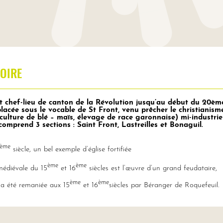
OIRE
ut chef-lieu de canton de la Révolution jusqu’au début du 20èm
 placée sous le vocable de St Front, venu prêcher le christianism
lture de blé – maïs, élevage de race garonnaise) mi-industriel
omprend 3 sections : Saint Front, Lastreilles et Bonaguil.
ème
siècle, un bel exemple d’église fortifiée
ème
ème
médiévale du 15
et 16
siècles est l’œuvre d’un grand feudataire,
ème
ème
 a été remaniée aux 15
et 16
siècles par Béranger de Roquefeuil.