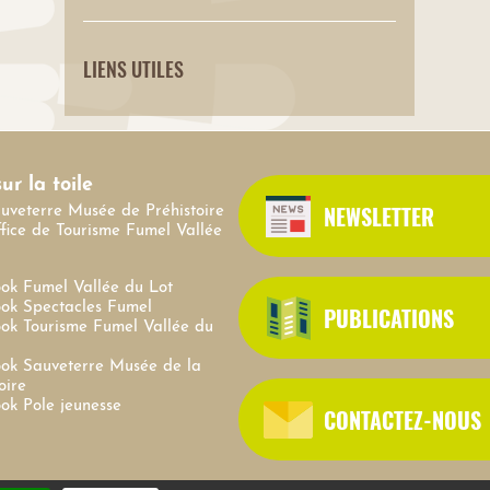
LIENS UTILES
ur la toile
NEWSLETTER
auveterre Musée de Préhistoire
ffice de Tourisme Fumel Vallée
ok Fumel Vallée du Lot
ok Spectacles Fumel
PUBLICATIONS
ok Tourisme Fumel Vallée du
ok Sauveterre Musée de la
oire
ok Pole jeunesse
CONTACTEZ-NOUS