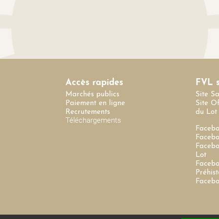
Accès rapides
FVL s
Marchés publics
Site S
Paiement en ligne
Site O
Recrutements
du Lot
Téléchargements
Facebo
Facebo
Facebo
Lot
Facebo
Préhist
Facebo