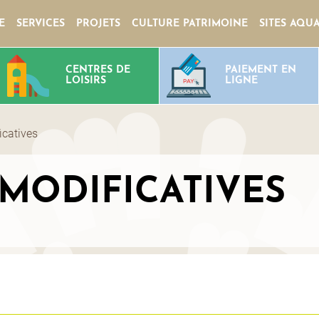
E
SERVICES
PROJETS
CULTURE PATRIMOINE
SITES AQU
CENTRES DE
PAIEMENT EN
LOISIRS
LIGNE
icatives
 MODIFICATIVES