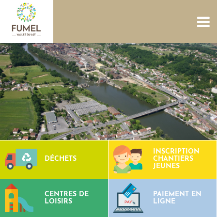
ACCUEIL
NOUS CONNAÎTRE
SERVICES
PROJETS
CULTURE PATRIMOINE
SITES AQUATIQUES
TOURISME
CONTACTS
INSCRIPTION
DÉCHETS
CHANTIERS
JEUNES
CENTRES DE
PAIEMENT EN
LOISIRS
LIGNE