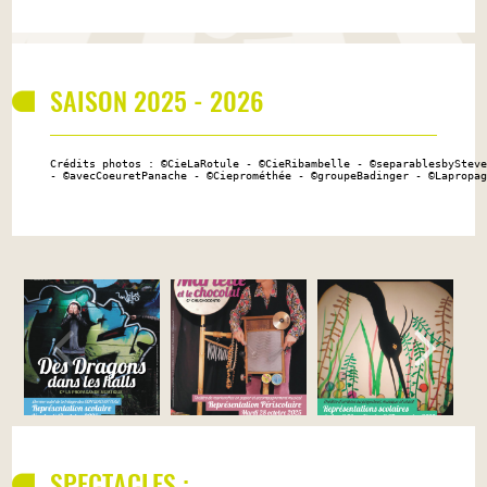
SAISON 2025 - 2026
Crédits photos : ©CieLaRotule - ©CieRibambelle - ©separablesbySteve
- ©avecCoeuretPanache - ©Cieprométhée - ©groupeBadinger - ©Lapropag
SPECTACLES :