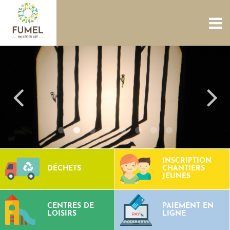
ACCUEIL
NOUS CONNAÎTRE
SERVICES
PROJETS
CULTURE PATRIMOINE
SITES AQUATIQUES
TOURISME
CONTACTS
INSCRIPTION
DÉCHETS
CHANTIERS
JEUNES
CENTRES DE
PAIEMENT EN
LOISIRS
LIGNE