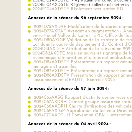
2024E102AXDSTE MAJ Règlement collecte déchets
2024E103AXDSTE Règlement collecte déchetteries
2024E104AXDSTE Règlement facturation RD
Annexes de la séance du 26 septembre 2024 :
2024D75AXDAF Modification de la durée d’amort
2024D77AXDAF Avenant en augmentation - Annexe 
entre Fumel Vallée du Lot et l’EPIC Office de To
2024D80AXIGP Validation de la stratégie de tr
Lot dans le cadre du déploiement du Contrat d’Obj
2024D81AXDTE Attribution de la subvention 2024 
2024D82AXDTE Mise en œuvre et signature de l
Économique d’Innovation et d’Internationalisation
2024D84AXDSTE Présentation du rapport annuel 20
ménagers et assimilés
2024D85AXDSTE Présentation du rapport annuel
2024D86AXDSTV Présentation du rapport annuel sur
l’assainissement d’EAU47 - Exercice 2023
Annexes de la séance du 27 juin 2024 :
2024C63AXSG Rapport d'activité des services d
2024C67AXDRH Contrat groupe assurance statut
2024C66AXDRH Charte d'utilisation des véhicule
2024C69AXIGP Approbation du Schéma Directeur 
2024C70AXDTUH Convention OPAH Intercommunale
Annexes de la séance du 04 avril 2024 :