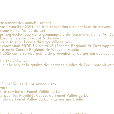
issement des immobilisations
financière 2024 liée à la convention d’objectifs et de moyens
urisme Fumel-Vallée du Lot
ansition écologique de la Communauté de Communes Fumel Vallée
ectifs Territorial « Lot & Bastides »
à la Mission Locale du pays Villeneuvois
a convention SRDEII 2024-2028 (Schéma Régional de Développem
) avec le Conseil Régional de Nouvelle-Aquitaine
23 sur le service public de prévention et de gestion des déche
 2023 Valorizon
 le prix et la qualité des services publics de l’eau potable et 
e Fumel Vallée d Lot Année 2023
aire
s de service de Fumel Vallée du Lot
pour les Mobilités douces de Fumel Vallée du Lot
 de Fumel Vallée du Lot - Erreur matérielle